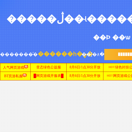
网
站
首
页
sf999
网站
新
开
传
������һ�ڼ�
�������ͣ�
��ǰ�۸�
�����
奇
网
传
站
奇
私
服
发
布
网