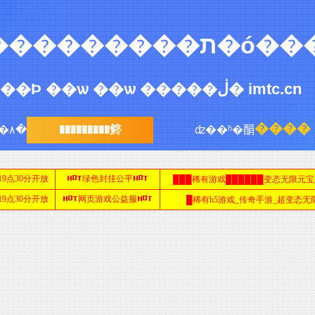
�����ڷ��ʵ���������ת�ó
��Ϸ ��ѡ ��ѡ �����ڶ� imtc.cn
����
�۸�
���������鿴
ʣ��ʱ�䣺