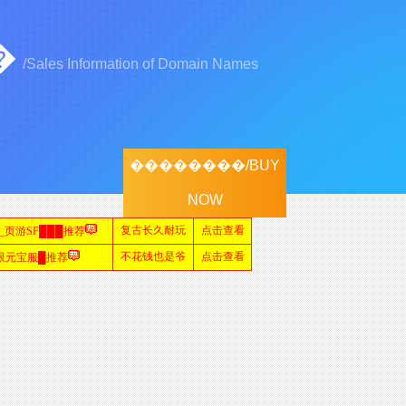
���
/Sales Information of Domain Names
��������/BUY
NOW