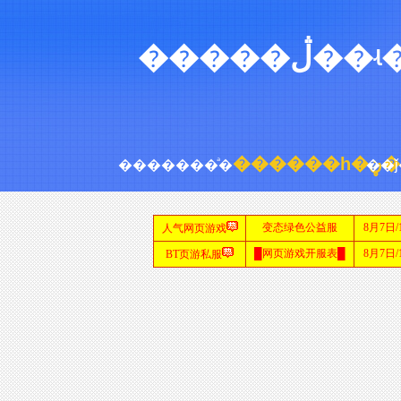
������һ�ڼ�
�������ͣ�
��ǰ