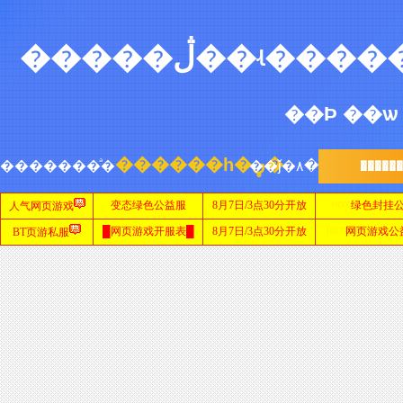
网
站
首
页
sf999
网站
新
开
传
������һ�ڼ�
�������ͣ�
��ǰ�۸�
�����
奇
网
传
站
奇
私
服
发
布
网