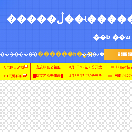
网
站
首
页
sf999
网站
新
开
传
������һ�ڼ�
�������ͣ�
��ǰ�۸�
�����
奇
网
传
站
奇
私
服
发
布
网